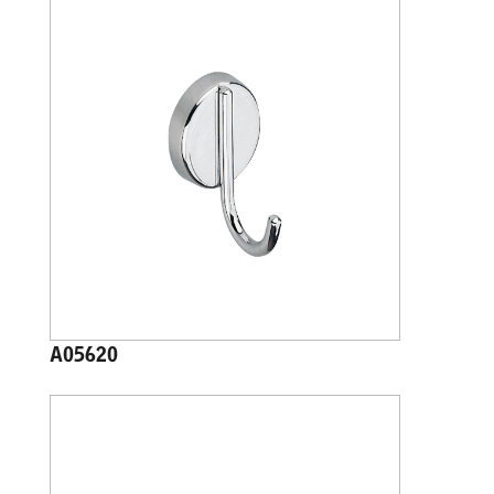
A05620