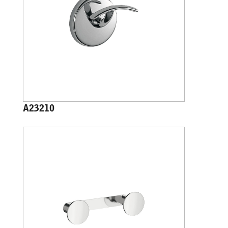
A23210