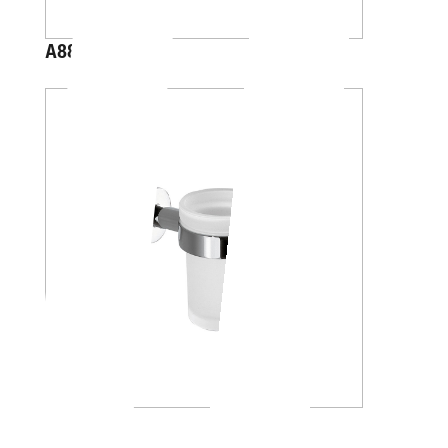
A88K20
A46100