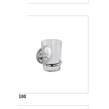
A88100
A23100