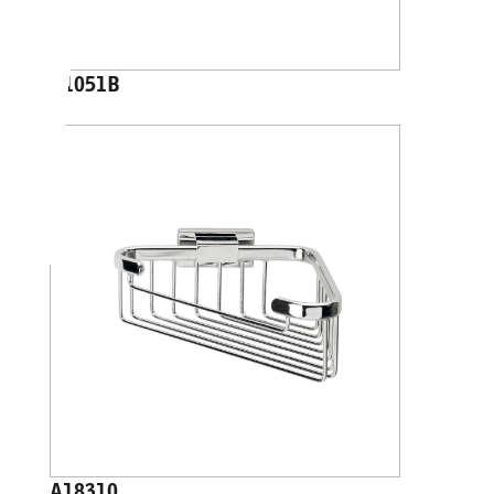
A1051B
A18310