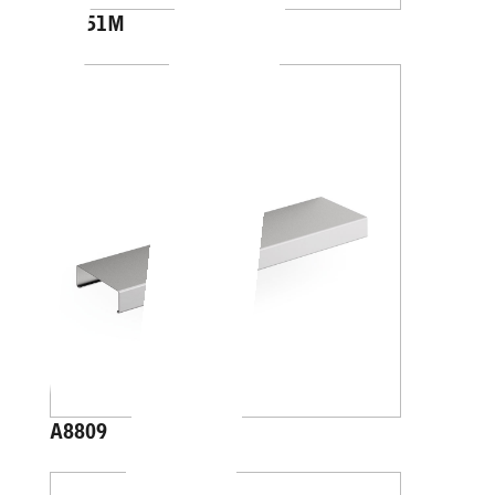
A8851M
A8809