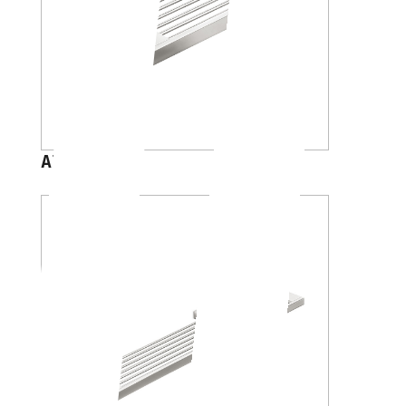
A15490