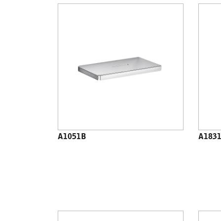
A1051B
A183