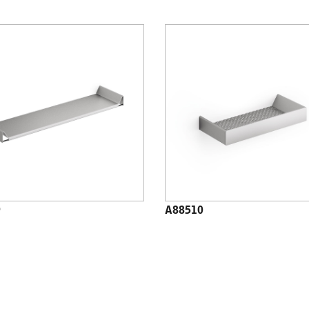
9
A88510