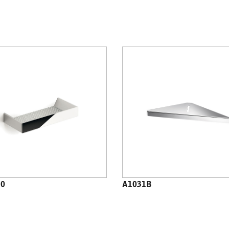
10
A1031B