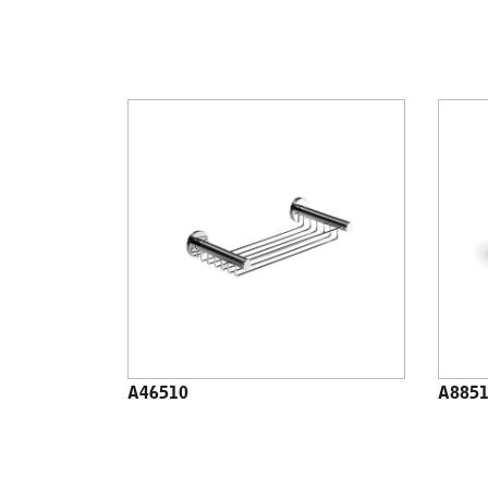
A46510
A885