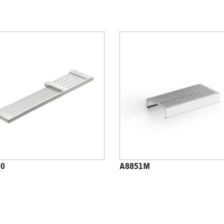
10
A8851M