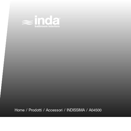
Home
/
Prodotti
/
Accessori
/
INDISSIMA
/
A04500