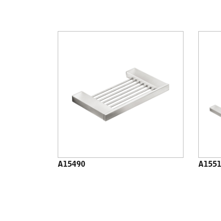
A15490
A155