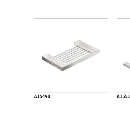
A15490
A155