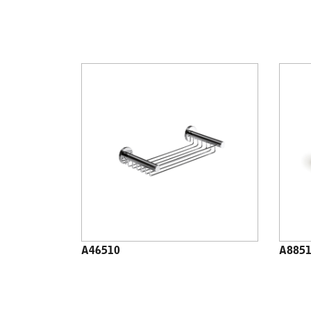
A46510
A885