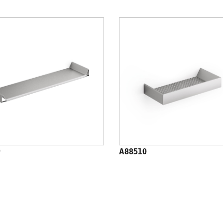
9
A88510