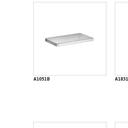
A1051B
A183