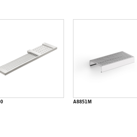
10
A8851M