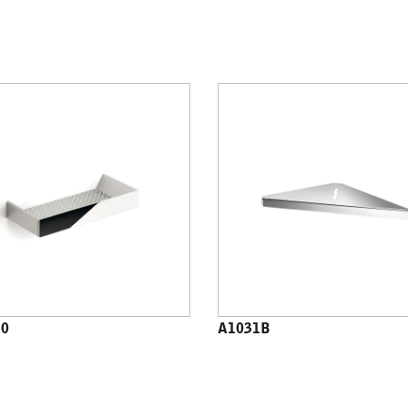
10
A1031B