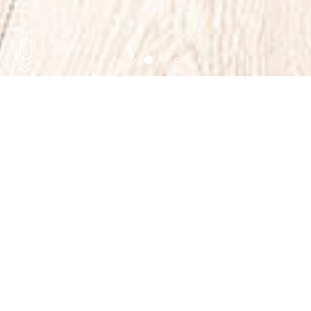
Praia Design
Le pareti doccia rappresentano per Inda un elemento
significativo legato ai nuovi modi dell’abitare. Un
tema che Inda ha interpretato attraverso una matrice
progettuale che ha saputo mediare design e
tecnologia, ricerca e funzionalità. Praia Design: nata
per ambienti bagno pensati come veri e propri spazi di
vita dove ritrovare armonia, benessere e qualità
rispecchiando abitudini contemporanee.