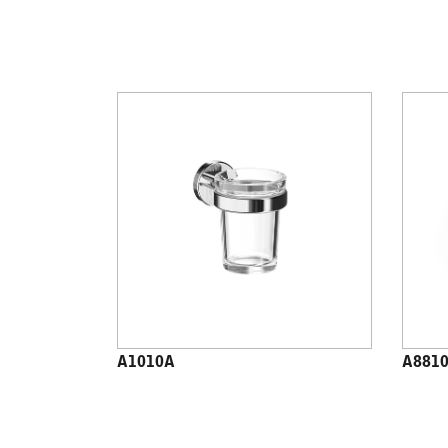
A1010A
A881