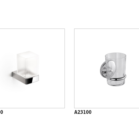
00
A23100