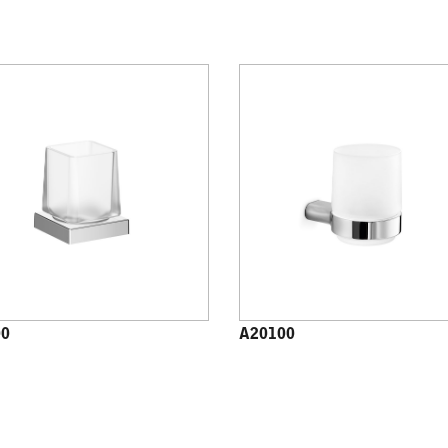
00
A20100