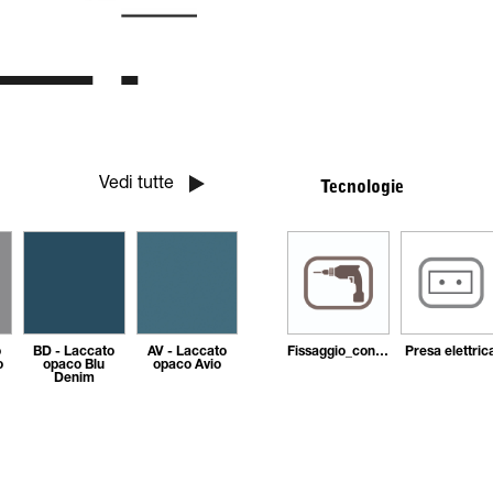
Vedi tutte
Tecnologie
o
BD - Laccato
AV - Laccato
Fissaggio_con_tasselli
Presa elettric
o
opaco Blu
opaco Avio
Denim