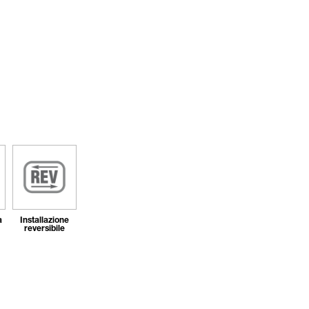
a
Installazione
reversibile