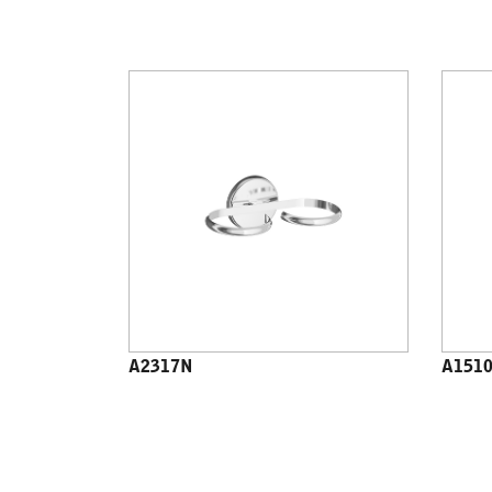
A2317N
A151