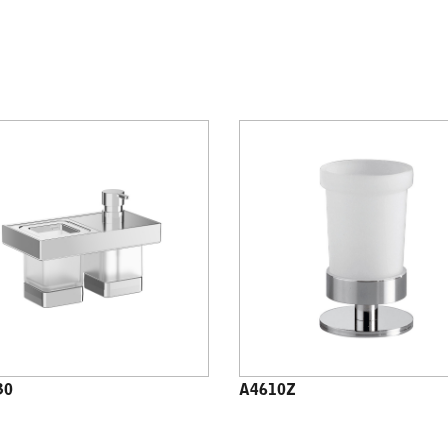
30
A4610Z