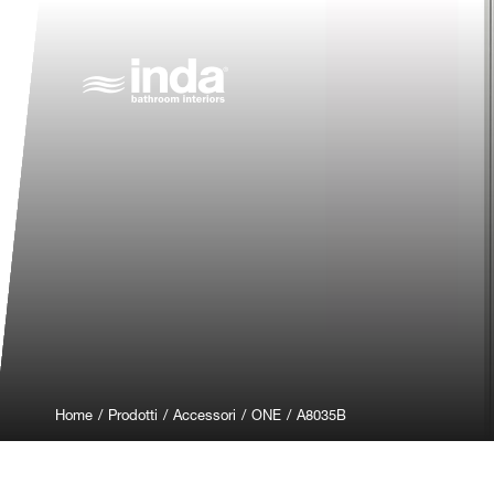
Home
/
Prodotti
/
Accessori
/
ONE
/
A8035B