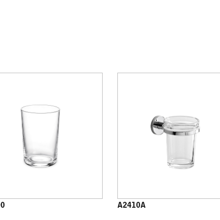
00
A2410A