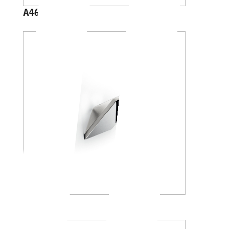
A46210
A8820A