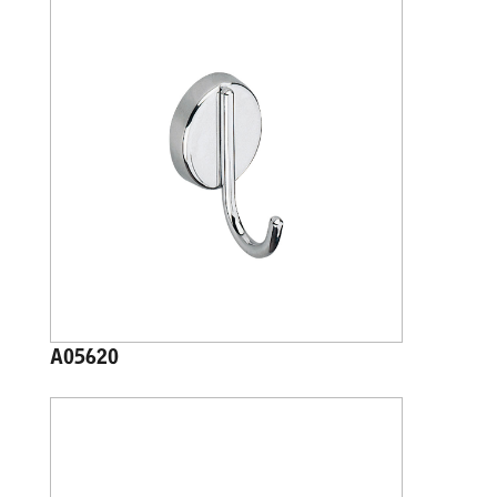
A05620