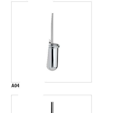
A04140