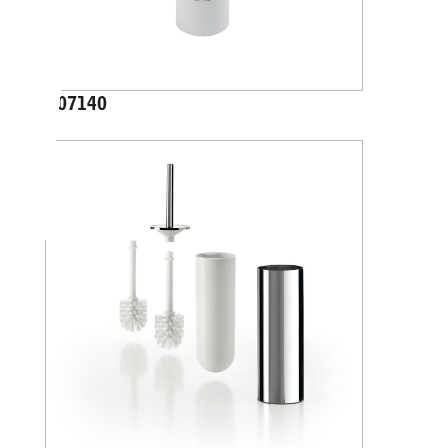
A07140