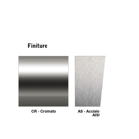
Finiture
CR - Cromato
AS - Acciaio inox satinato
AISI 304