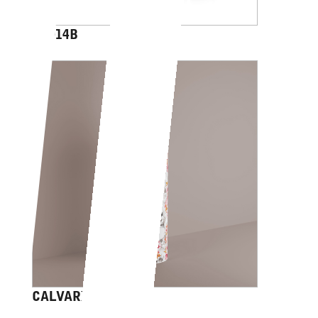
AV014B
CALVARIAM