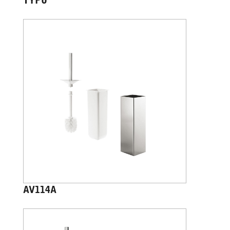
TYPO
AV114A