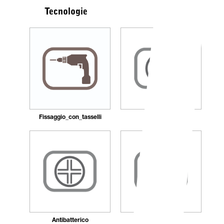
Tecnologie
Fissaggio_con_tasselli
Ricaricabile
Antibatterico
Autocentrante