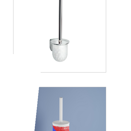
A05140