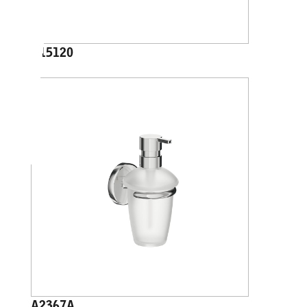
A15120
A2367A