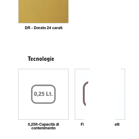
DR - Dorato 24 carati
Tecnologie
0,25lt-Capacità di
Fissaggio_con_tasselli
contenimento