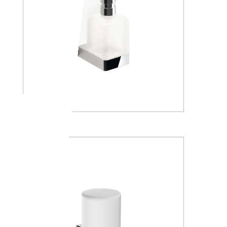
A88120