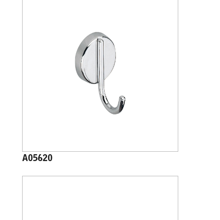
A05620