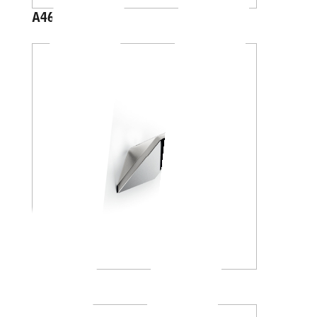
A46210
A8820A