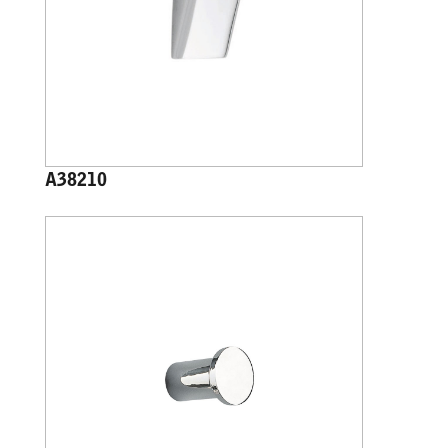
A38210