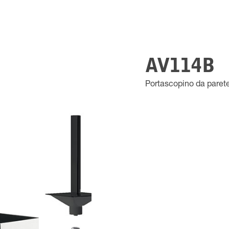
AV114B
Portascopino da paret