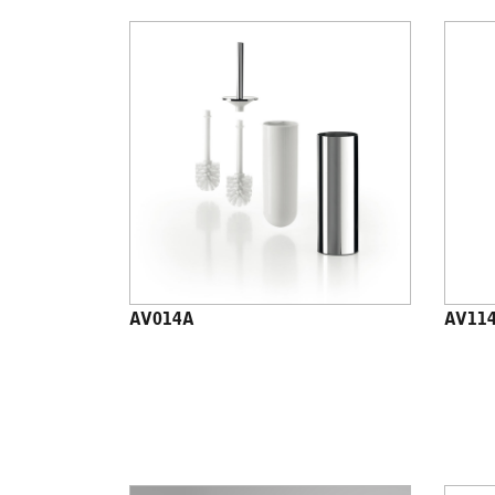
AV014A
AV11