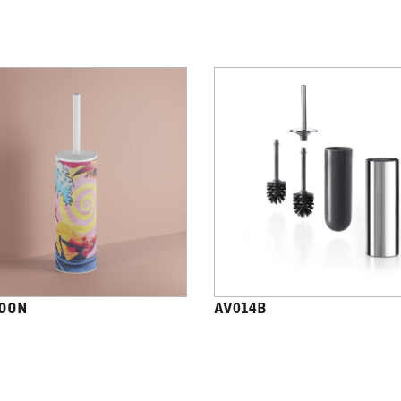
OON
AV014B