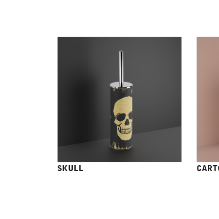
SKULL
CART