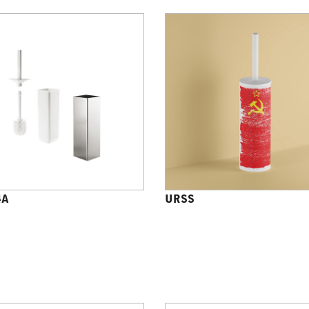
4A
URSS