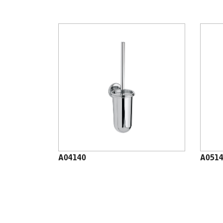
A04140
A051