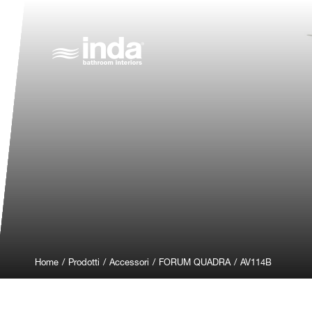
Home
/
Prodotti
/
Accessori
/
FORUM QUADRA
/
AV114B