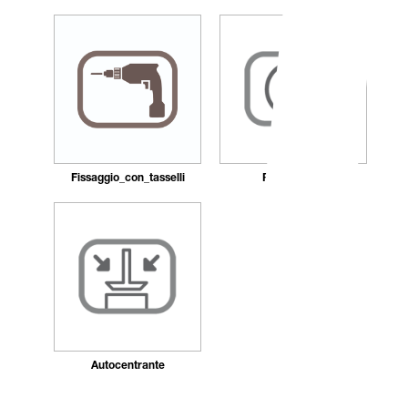
Fissaggio_con_tasselli
Ricaricabile
Autocentrante