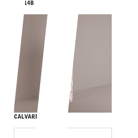
AV014B
CALVARIAM