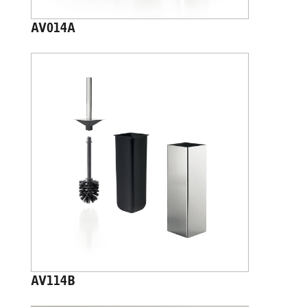
AV014A
AV114B