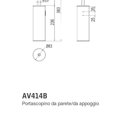
AV414B
Portascopino da parete/da appoggio