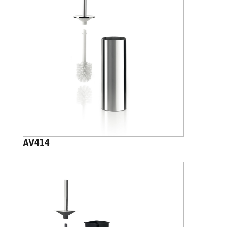
AV414