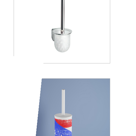
A05140