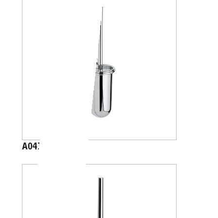
A04140