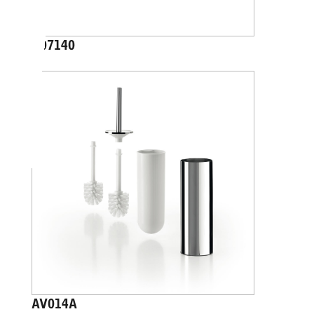
A07140
AV014A