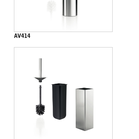
AV414