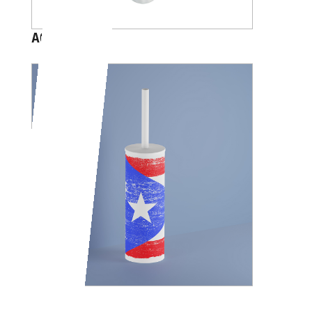
A05140
CUBA