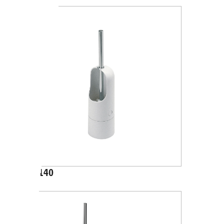
A07140