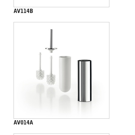
AV114B
AV014A