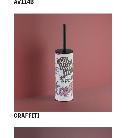
AV114B
GRAFFITI