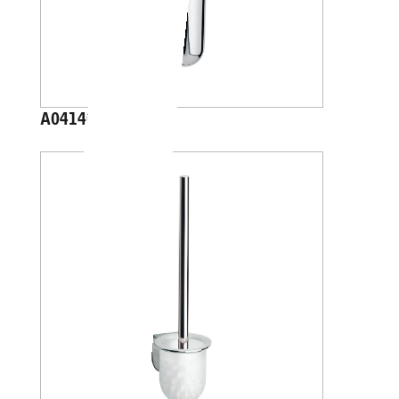
A04140