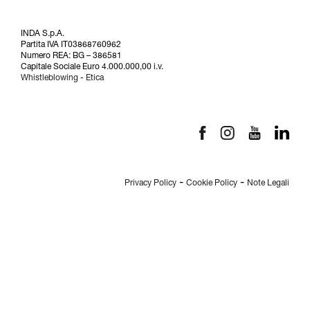
INDA S.p.A.
Partita IVA IT03868760962
Numero REA: BG – 386581
Capitale Sociale Euro 4.000.000,00 i.v.
Whistleblowing
-
Etica
-
-
Privacy Policy
Cookie Policy
Note Legali