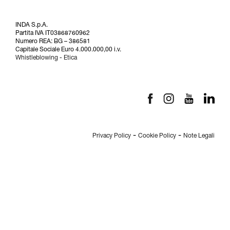
INDA S.p.A.
Partita IVA IT03868760962
Numero REA: BG – 386581
Capitale Sociale Euro 4.000.000,00 i.v.
Whistleblowing
-
Etica
-
-
Privacy Policy
Cookie Policy
Note Legali