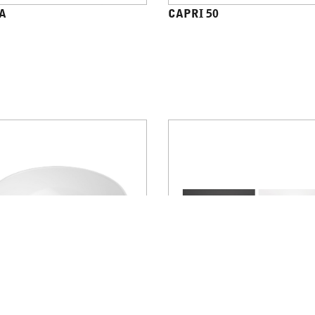
A
CAPRI 50
RODI