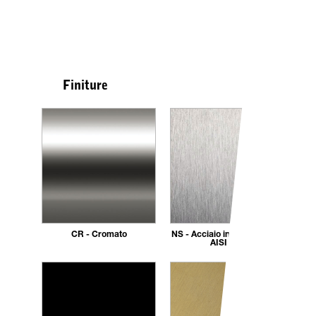
Finiture
CR - Cromato
NS - Acciaio inox spazzolato
AISI 304