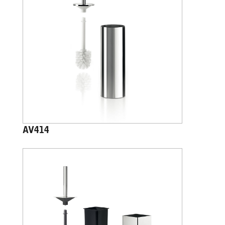
AV414