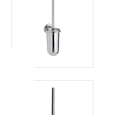
A04140