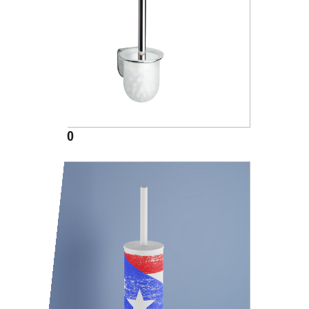
A05140