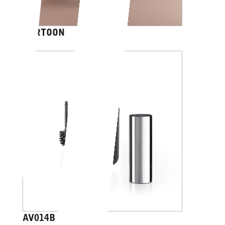
CARTOON
AV014B