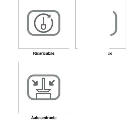
Ricaricabile
Antibatterico
Autocentrante