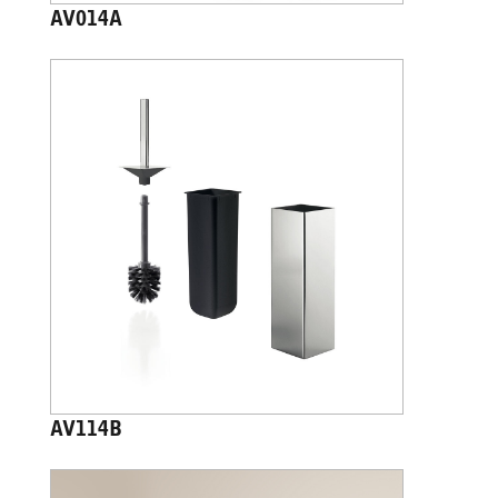
AV014A
AV114B