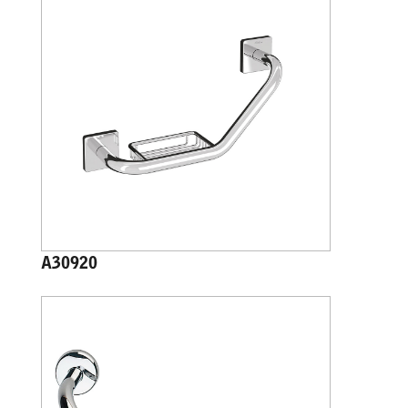
A30920