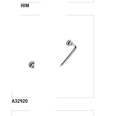
A4690M
A32920