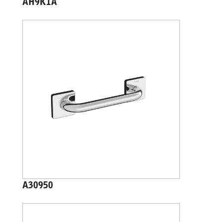
AH9K1A
A30950