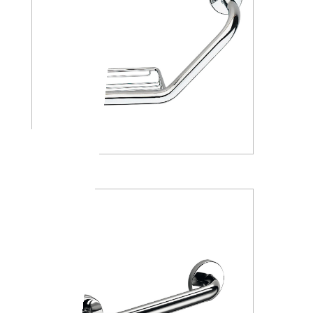
A36920