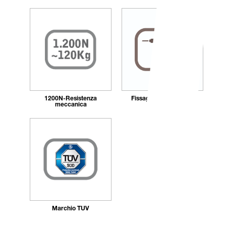
1200N-Resistenza
Fissaggio_con_tasselli
meccanica
Marchio TÜV