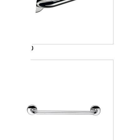
A36950