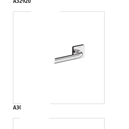
A32920
A30950