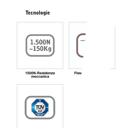
Tecnologie
1500N-Resistenza
Fissaggio_con_tasselli
meccanica