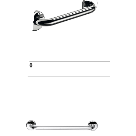
A36950