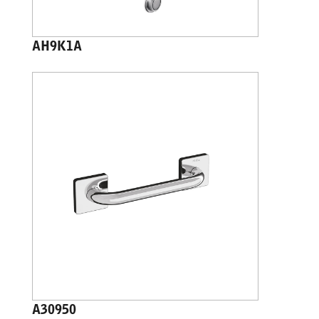
AH9K1A
A30950