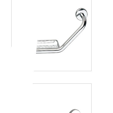
A36920