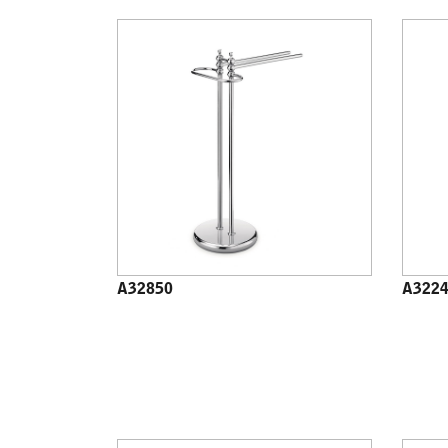
A32850
A322