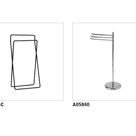
5C
A05840