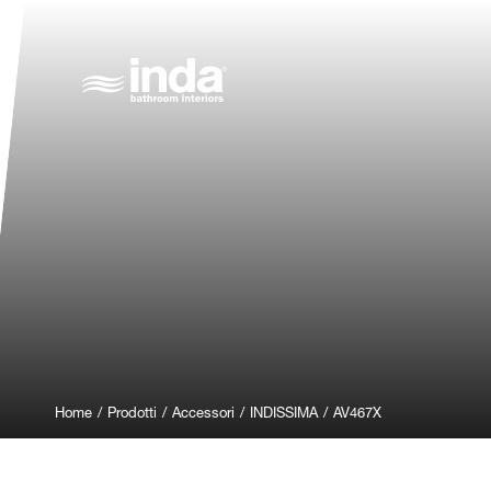
Home
/
Prodotti
/
Accessori
/
INDISSIMA
/
AV467X