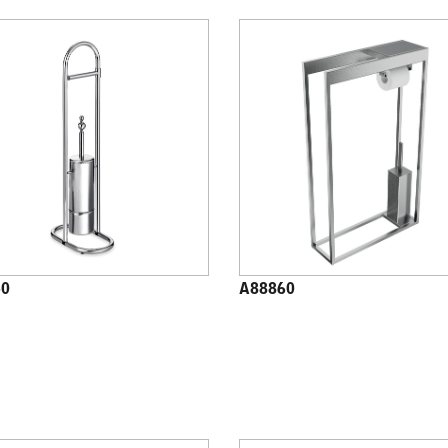
40
A88860