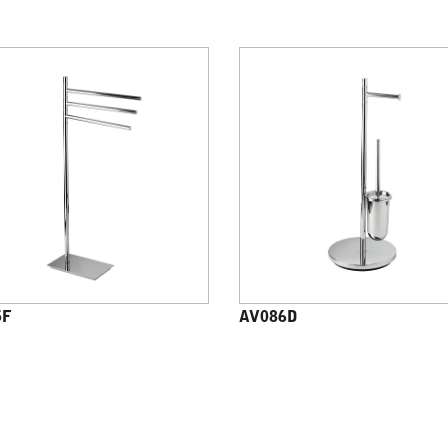
5F
AV086D