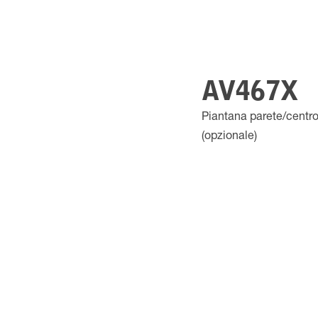
AV467X
Piantana parete/centro
(opzionale)