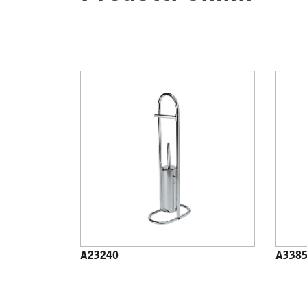
A23240
A338