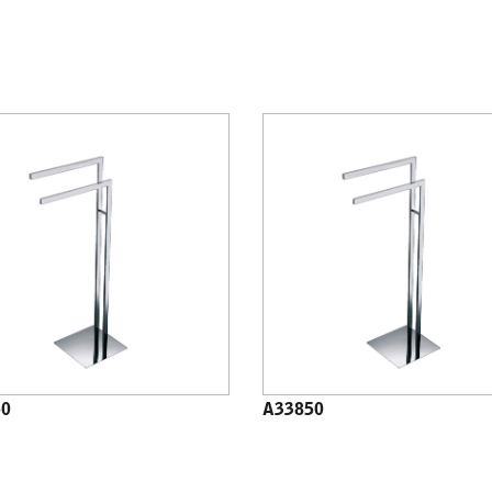
50
A33850