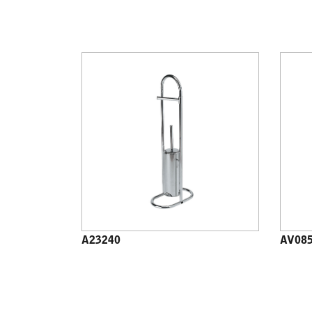
A23240
AV08