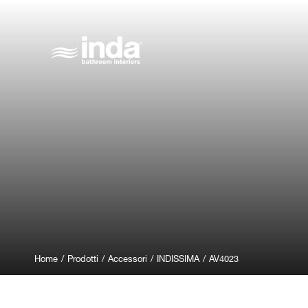
Home
/
Prodotti
/
Accessori
/
INDISSIMA
/
AV4023