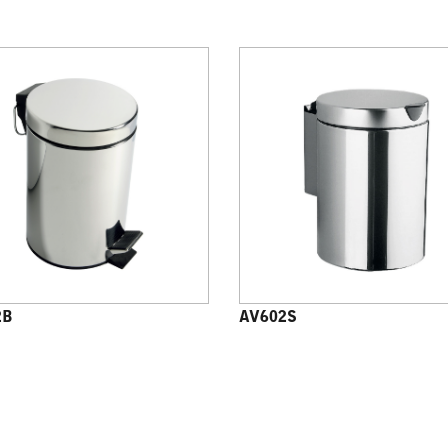
2B
AV602S