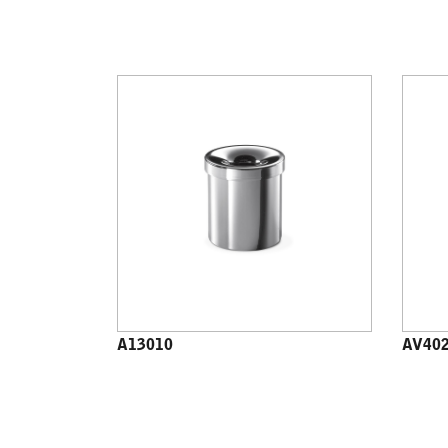
A13010
AV40