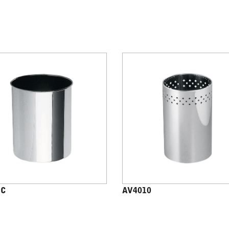
1C
AV4010