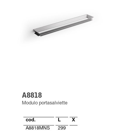
A8818
Modulo portasalviette
cod.
L
X
A8818MNS
299