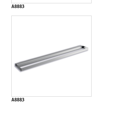
A8883
A8883