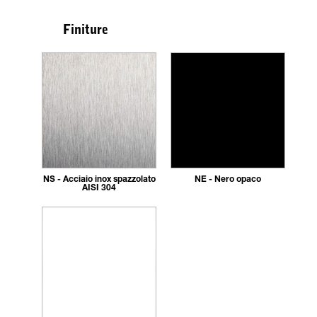
Finiture
NS - Acciaio inox spazzolato
NE - Nero opaco
AISI 304