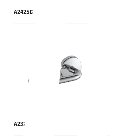
A2425C
A23250