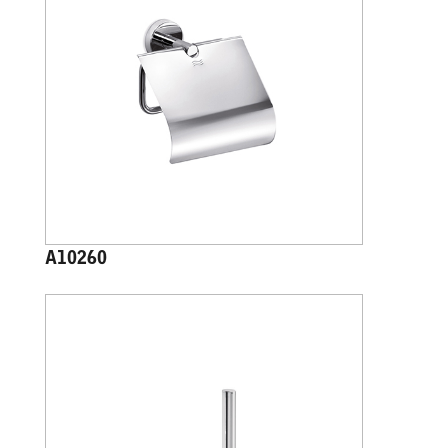
A10260