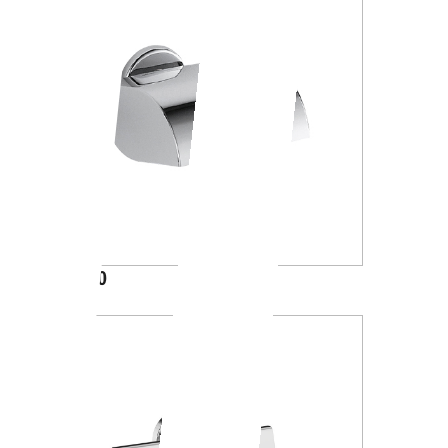
A23270