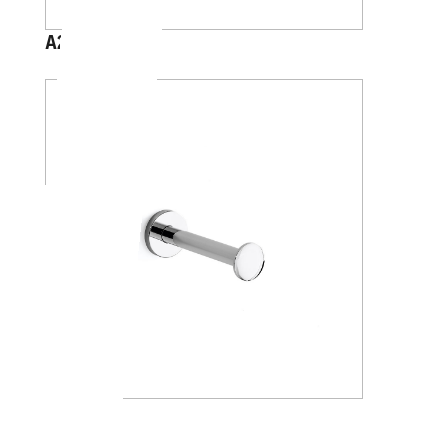
A24260
A24280