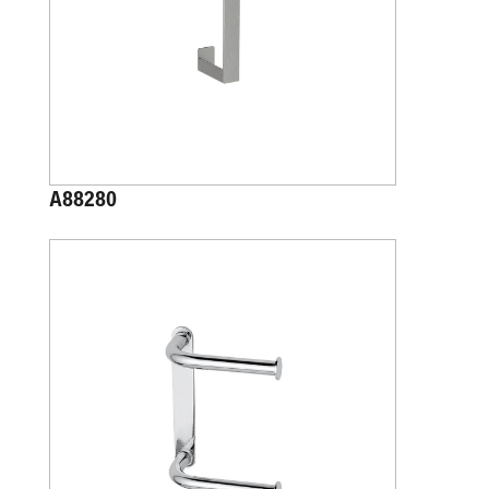
A88280