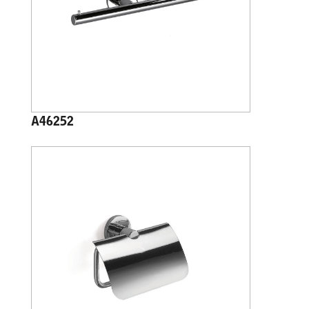
A46252