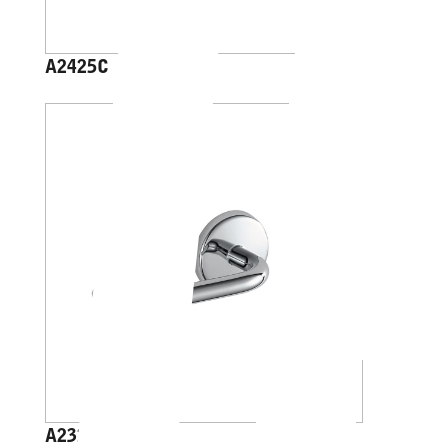
A2425C
A23250