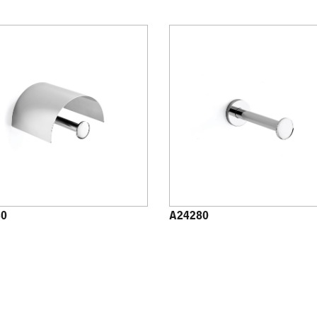
60
A24280