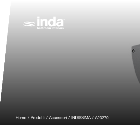
Home
/
Prodotti
/
Accessori
/
INDISSIMA
/
A23270