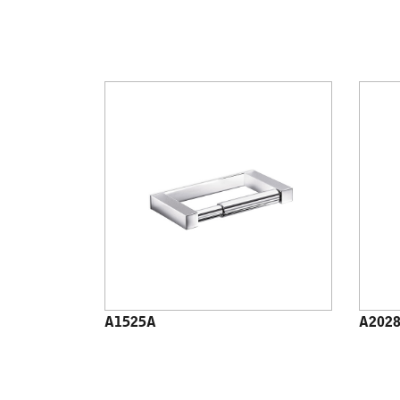
A1525A
A202