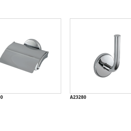
60
A23280