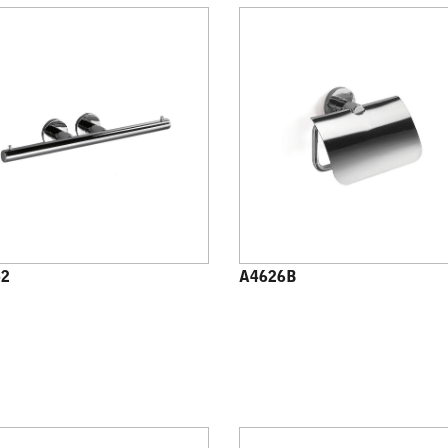
52
A4626B