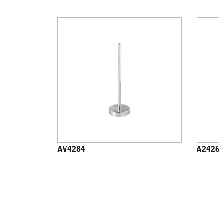
AV4284
A242