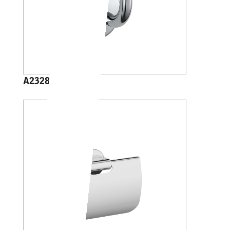
A23280