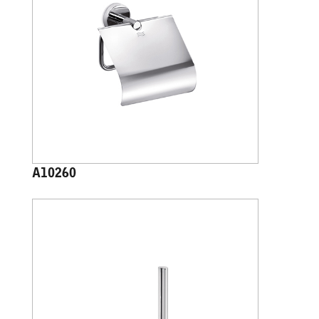
A10260