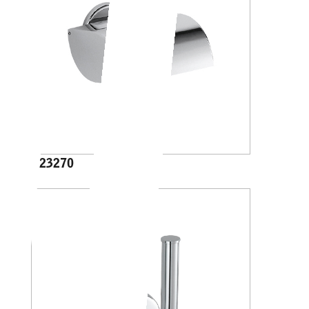
A23270