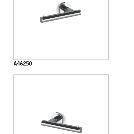
A46250