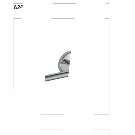
A2425C
A23250