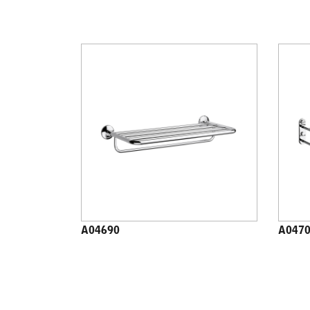
A04690
A047