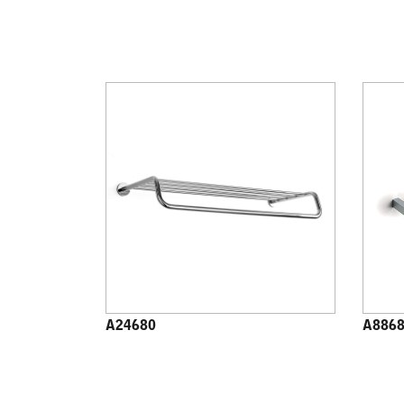
A24680
A886