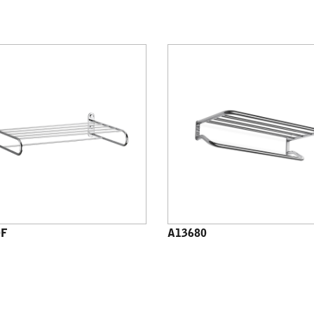
0F
A13680