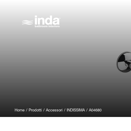
Home
/
Prodotti
/
Accessori
/
INDISSIMA
/
A04680