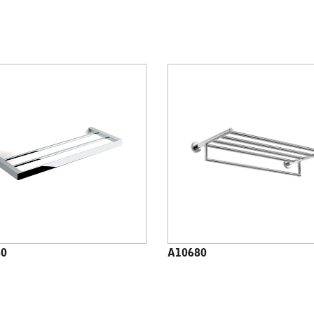
80
A10680