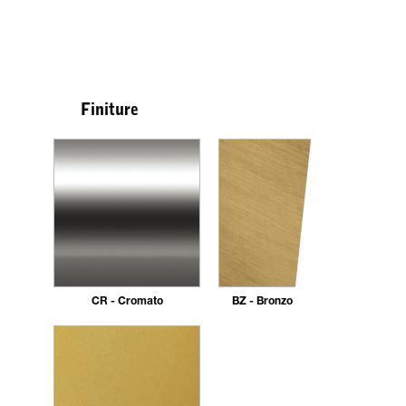
Finiture
CR - Cromato
BZ - Bronzo Spazzolato