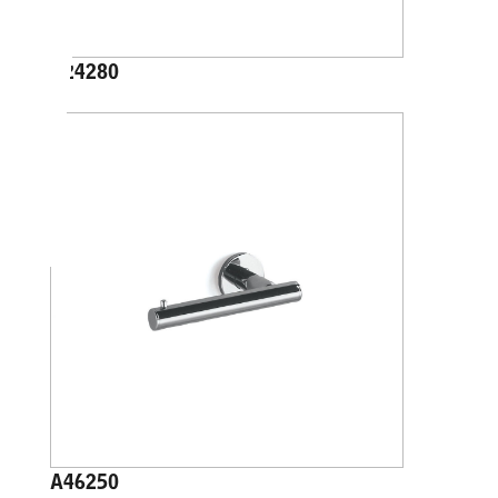
A24280
A46250