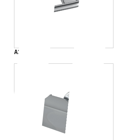
A23250