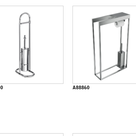
40
A88860