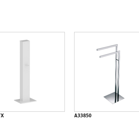
7X
A33850