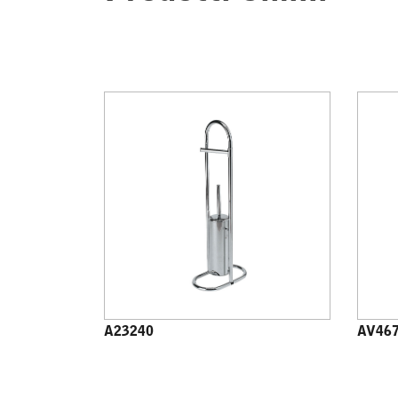
A23240
AV46