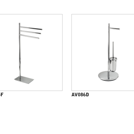
5F
AV086D