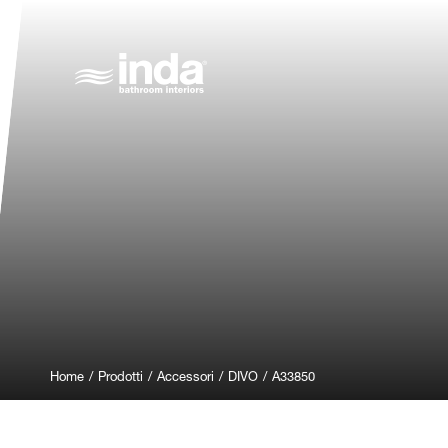
Home
/
Prodotti
/
Accessori
/
DIVO
/
A33850