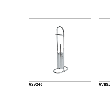
A23240
AV08