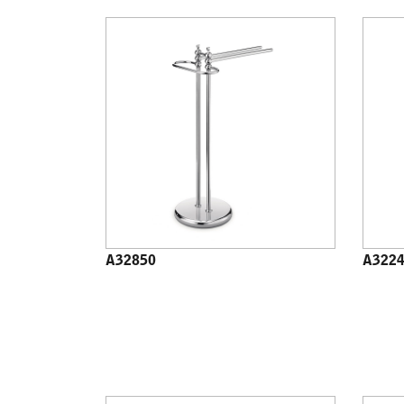
A32850
A322