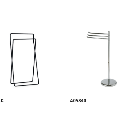
5C
A05840